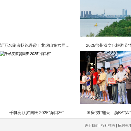
近万名跑者畅跑丹霞！龙虎山第六届半马
2025徐州汉文化旅游节“
千帆竞渡贺国庆 2025“海口杯”
国庆“秀”翻天！浙BA“第
关于我们 | 报社招聘 | 招聘英才 