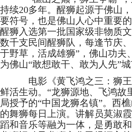
持续20多年。醒狮起源于佛山
要符号，也是佛山人心中重要的文
醒狮入选第一批国家级非物质文
数千支民间醒狮队，每逢节庆、
于野草，活成雄狮”，佛山功夫
为佛山“敢想敢干、敢为人先”
电影《黄飞鸿之三：狮王
鲜活生动。“龙狮源地、飞鸿故
局授予的“中国龙狮名镇”。西
的舞狮每日上演。讲解员莫淑霞
蹈和音乐等融为一体，是勇敢和