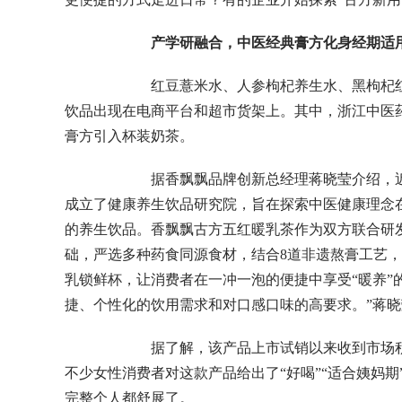
产学研融合，中医经典膏方化身经期适
红豆薏米水、人参枸杞养生水、黑枸杞红枣牛
饮品出现在电商平台和超市货架上。其中，浙江中医
膏方引入杯装奶茶。
据香飘飘品牌创新总经理蒋晓莹介绍，近年
成立了健康养生饮品研究院，旨在探索中医健康理念
的养生饮品。香飘飘古方五红暖乳茶作为双方联合研发
础，严选多种药食同源食材，结合8道非遗熬膏工艺，
乳锁鲜杯，让消费者在一冲一泡的便捷中享受“暖养”
捷、个性化的饮用需求和对口感口味的高要求。”蒋
据了解，该产品上市试销以来收到市场积极
不少女性消费者对这款产品给出了“好喝”“适合姨妈
完整个人都舒展了。