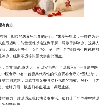
理有良方
，四肢的濡养凭气血的运行。”朱爱松指出，手脚作为身
气血亏虚时，能量便难以输送到手脚，导致手脚冰凉。这类人
状。相比于男性，女性“经、孕、产、乳”等特殊生理过程都
足冰凉、经期不适等问题大多由此而生。
古“民以食为天，药以安为先”，“以膳入药”一直是中医
在中医食疗中有一首极具代表性的气血双补食疗方“五红汤”，
食材共同熬制，口感甘甜又兼具温补气血的功效。另外，《内
气、健脾升阳，以当归补血活血、调经止痛。
费力，难以适应现代快节奏生活。如何让千年养生智慧以
”的创新路径。