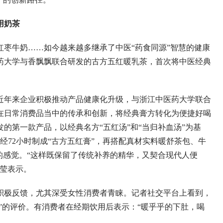
用奶茶
奶……如今越来越多继承了中医“药食同源”智慧的健康
药大学与香飘飘联合研发的古方五红暖乳茶，首次将中医经典
来企业积极推动产品健康化升级，与浙江中医药大学联合
在日常消费品当中的传承和创新，将经典膏方转化为便捷好喝
的第一款产品，以经典名方“五红汤”和“当归补血汤”为基
经72小时制成“古方五红膏”，再搭配真材实料暖舒茶包、牛
的感觉。“这样既保留了传统补养的精华，又契合现代人便
晓莹表示。
反馈，尤其深受女性消费者青睐。记者社交平台上看到，
期”的评价。有消费者在经期饮用后表示：“暖乎乎的下肚，喝