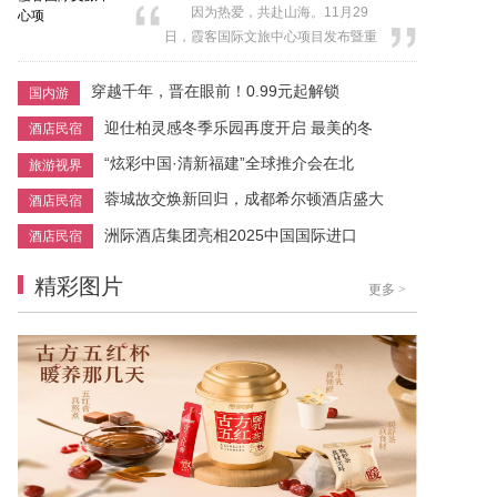
因为热爱，共赴山海。11月29
凭借在环境、社会及公司治理
日，霞客国际文旅中心项目发布暨重
（ESG）领域的突出成果，蝉联“ESG
点合作签约盛典在徐霞客故居举行。
金牛奖百强”，这一权威认可标志着公
来自文化、科技、时尚、生活等领域
穿越千年，晋在眼前！0.99元起解锁
国内游
司可持续发展能力获得资本市场...
的行业翘楚、签约商户及意向客户齐
迎仕柏灵感冬季乐园再度开启 最美的冬
酒店民宿
聚江阴，共同见证这一长三角文旅新
地标的启航时刻。 江阴市委副书
“炫彩中国·清新福建”全球推介会在北
旅游视界
记、市长王琪出席活动并致欢迎词，
蓉城故交焕新回归，成都希尔顿酒店盛大
酒店民宿
市领导尹志华、金丹菁、钱晴、谢映
军参加...
洲际酒店集团亮相2025中国国际进口
酒店民宿
精彩图片
更多
>