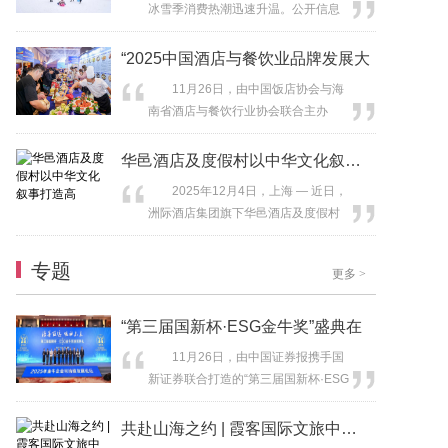
冰雪季消费热潮迅速升温。公开信息
席活动。中国旅游协会、全国工商联
显示，新疆乌鲁木齐市、阿勒泰地区
旅游业商会等行业机构代表，中华文
等地“雪假”时间为12月1日至5日，加
“2025中国酒店与餐饮业品牌发展大
化促进会文旅创新工作委员会、长三
上前后的双休日，出游时间可长达9
角...
11月26日，由中国饭店协会与海
天。12月3日至7日，吉林省也迎来首
南省酒店与餐饮行业协会联合主办
个“冰雪假期”。多地还推出门票减免、
的“2025中国酒店与餐饮业品牌发展大
住宿折扣等优惠及文旅活动和体育赛
会”在三亚开幕。大会以“绿色领跑 数
华邑酒店及度假村以中华文化叙事打造高
事，鼓励亲子家庭走出家门共...
智焕新”为主题，深入贯彻落实《关于
2025年12月4日，上海 — 近日，
促进住宿业高质量发展的指导意见》
洲际酒店集团旗下华邑酒店及度假村
等政策精神，聚焦行业品质化、智慧
于深圳宝安京基华邑酒店成功举办“风
化、融合化、绿色化、国际化发展路
华满座 邑聚鹏城”业主金秋雅集。与会
径，搭建全国性品牌展示与产业...
专题
更多
>
来宾在品牌2.0版本旗舰酒店中沉浸式
体验中华美学与现代酒店理念的完美
融合，共同探索高端酒店投资的新机
“第三届国新杯·ESG金牛奖”盛典在
遇与长期价值。 华邑酒店及度假村“风
11月26日，由中国证券报携手国
华满座 邑聚鹏...
新证券联合打造的“第三届国新杯·ESG
金牛奖”盛典在苏州隆重举行，该盛典
旨在致敬ESG实践引领者。作为坚果
共赴山海之约 | 霞客国际文旅中心项
休闲食品行业的领军企业，洽洽食品