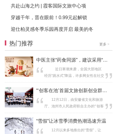
共赴山海之约 | 霞客国际文旅中心项
穿越千年，晋在眼前！0.99元起解锁
迎仕柏灵感冬季乐园再度开启 最美的冬
热门推荐
更多
>
中医主张“药食同源”，建议采用“五红
近日寒潮来袭，全国大部地区
经历“跳水式”降温，许多网女性在社交
平台反映手脚冰凉，伴随疲惫无力、
气色差、经期不适等问题。
“‘创客在池’首届文旅创新创业群英汇
浙江中医药大学基础医学院院长、中
12月12日，由安徽省文化和旅游
医“治未病”智慧健康浙江省工程研究中
厅、池州市人民政府联合主办的“‘创客
心主任朱爱松指出，女性经期普遍出
在池’首届文旅创新创业群英汇”启动活
现的手足冰凉、经期不适等问题多与
动在京沪两地举行。池州市政府、市
“雪假”让冰雪季消费热潮迅速升温
气血不足有关。中医主张“药食同
政府驻京联络处、市政府驻沪联络
源”，...
12月以来多地推出的“雪假”，让
处、市文化和旅游局有关负责同志出