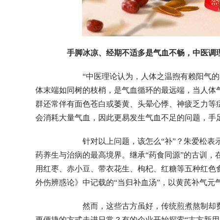
手脚冰凉、经期不适多是气血不畅，中医调
“中医理论认为，人体之温煦有赖阳气的布散
体末端如同树的枝梢，是气血循环的最远端，当人体
群还常伴有面色苍白或萎黄、头晕心悸、神疲乏力等症
会消耗大量气血，因此更易发生气血不足的问题，手
针对以上问题，该怎么“补”？朱爱松表示，自
药养生与治病的最高境界。继承“药食同源”的古训，
用红枣、赤小豆、带衣花生、枸杞、红糖等五种红色
外伤辨惑论》中记载的“当归补血汤”，以黄芪补气元
然而，这些古方虽好，传统煎煮熬制却费时
更便捷的方式走进日常？有的企业开始探索“古方新用