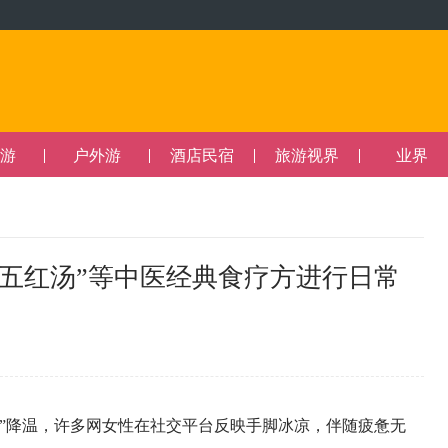
游
户外游
酒店民宿
旅游视界
业界
“五红汤”等中医经典食疗方进行日常
3
降温，许多网女性在社交平台反映手脚冰凉，伴随疲惫无