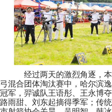
经过两天的激烈角逐，本
弓混合团体淘汰赛中，哈尔滨逸
冠军，羿诚队王语彤、王永博夺
路雨甜、刘东起摘得季军；传统
市射箭协会关昊、吴明智、韩冰