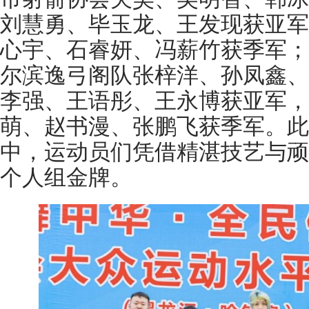
刘慧勇、毕玉龙、王发现获亚军，
心宇、石睿妍、冯薪竹获季军；
尔滨逸弓阁队张梓洋、孙凤鑫、
李强、王语彤、王永博获亚军，黑
萌、赵书漫、张鹏飞获季军。此
中，运动员们凭借精湛技艺与顽强
个人组金牌。