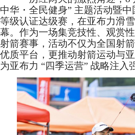
中华・全民健身” 主题活动暨
等级认证达级赛，在亚布力滑雪
幕。作为一场集竞技性、观赏性
射箭赛事，活动不仅为全国射箭
优质平台，更推动射箭运动与亚
为亚布力 “四季运营” 战略注入